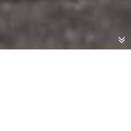
Leuna Benzin
Sie sind hier:
Das Geiseltal
»
Kohlechemie
»
Ammoniakwerke Merseburg G.M.B.H. Leuna
»
Leuna
Benzin