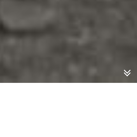
Donnerstag der
30.November 1944
Sie sind hier:
Das Geiseltal
»
Angriffe 1940-1945
»