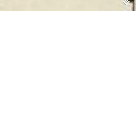
Freitag der 9.Februar
1945
Sie sind hier:
Das Geiseltal
»
Angriffe 1940-1945
»
Februar
- April 1945
»
Freitag der 9.Februar 1945